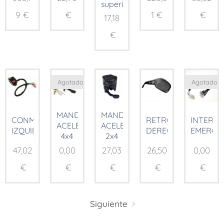
superior)
9
€
€
1
€
€
17,18
€
Agotado
Agotado
MANDO
MANDO
CONMUTADOR
RETROVISOR
INTERR
ACELERADOR
ACELERADOR
IZQUIERDO
DERECHO
EMERGE
4x4
2x4
47,02
0,00
27,03
26,50
0,00
€
€
€
€
€
Siguiente