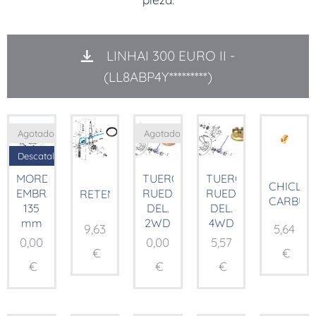
LINHAI 300 EURO II -
(LL8ABP4Y*********)
Agotado
Agotado
Descatalogado
MORDAZA
TUERCA
TUERCA
CHICLE
EMBRAGUE
RUEDA
RUEDA
RETEN
CARBUR
135
DEL.
DEL.
mm
2WD
4WD
9,63
5,64
0,00
0,00
5,57
€
€
€
€
€