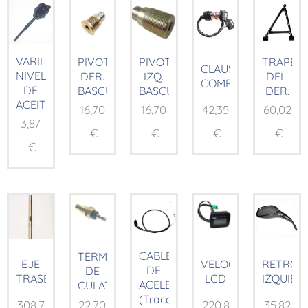
VARILLA
PIVOTE
PIVOTE
TRAPEC
CLAUSOR
NIVEL
DER.
IZQ.
DEL.
COMP.
DE
BASCULANTE
BASCULANTE
DER.
ACEITE
16,70
16,70
42,35
60,02
3,87
€
€
€
€
€
CABLE
TERMOCONTACTO
EJE
VELOCÍMETRO
RETROV
DE
DE
TRASERO
LCD
IZQUIER
ACELERADOR
CULATA
(Tracción
308,7
22,70
220,8
35,82