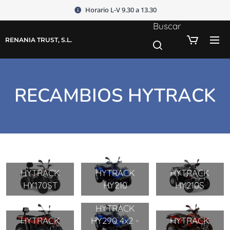
Horario L-V 9.30 a 13.30
Buscar
RENANIA TRUST, S.L.
RECAMBIOS HYTRACK
HYTRACK
HYTRACK
HYTRACK
HY170ST
HY210
HY210S
HYTRACK
HYTRACK
HY290 4x2 -
HYTRACK