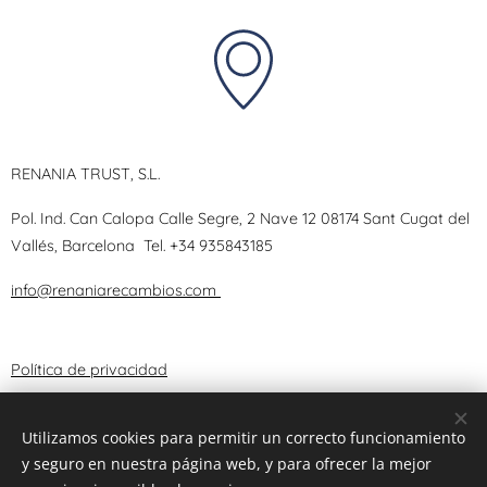
RENANIA TRUST, S.L.
Pol. Ind. Can Calopa Calle Segre, 2 Nave 12 08174 Sant Cugat del
Vallés, Barcelona
Tel.
+34 935843185
info@renaniarecambios.com
Política de privacidad
Términos y Condiciones
Utilizamos cookies para permitir un correcto funcionamiento
y seguro en nuestra página web, y para ofrecer la mejor
Aviso Legal