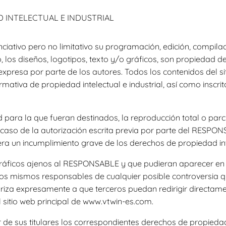
 INTELECTUAL E INDUSTRIAL
nunciativo pero no limitativo su programación, edición, compi
 los diseños, logotipos, texto y/o gráficos, son propiedad d
 expresa por parte de los autores. Todos los contenidos del s
tiva de propiedad intelectual e industrial, así como inscrito
para la que fueran destinados, la reproducción total o parcial
 caso de la autorización escrita previa por parte del RESPO
a un incumplimiento grave de los derechos de propiedad intel
gráficos ajenos al RESPONSABLE y que pudieran aparecer en e
llos mismos responsables de cualquier posible controversia q
za expresamente a que terceros puedan redirigir directamen
al sitio web principal de www.vtwin-es.com.
 sus titulares los correspondientes derechos de propiedad in