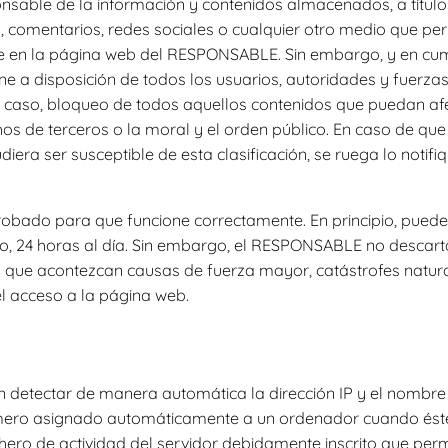
able de la información y contenidos almacenados, a título en
, comentarios, redes sociales o cualquier otro medio que per
 en la página web del RESPONSABLE. Sin embargo, y en cump
 pone a disposición de todos los usuarios, autoridades y fuer
su caso, bloqueo de todos aquellos contenidos que puedan afec
hos de terceros o la moral y el orden público. En caso de que
diera ser susceptible de esta clasificación, se ruega lo notif
probado para que funcione correctamente. En principio, puede
o, 24 horas al día. Sin embargo, el RESPONSABLE no descarta
o que acontezcan causas de fuerza mayor, catástrofes natura
l acceso a la página web.
n detectar de manera automática la dirección IP y el nombre 
úmero asignado automáticamente a un ordenador cuando éste 
chero de actividad del servidor debidamente inscrito que per