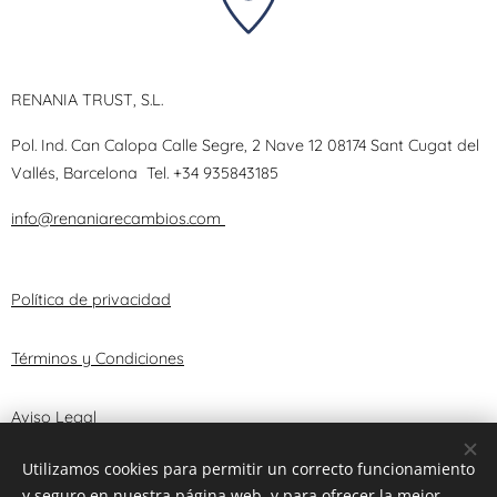
RENANIA TRUST, S.L.
Pol. Ind. Can Calopa Calle Segre, 2 Nave 12 08174 Sant Cugat del
Vallés, Barcelona
Tel.
+34 935843185
info@renaniarecambios.com
Política de privacidad
Términos y Condiciones
Aviso Legal
Utilizamos cookies para permitir un correcto funcionamiento
y seguro en nuestra página web, y para ofrecer la mejor