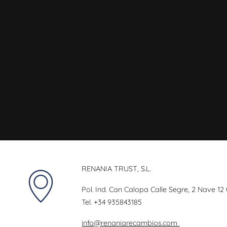
RENANIA TRUST, S.L.
Pol. Ind. Can Calopa Calle Segre, 2 Nave 12
Tel.
+34 935843185
info@renaniarecambios.com