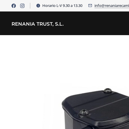
Horario L-V 9.30 a 13.30
info@renaniarecam
RENANIA TRUST, S.L.