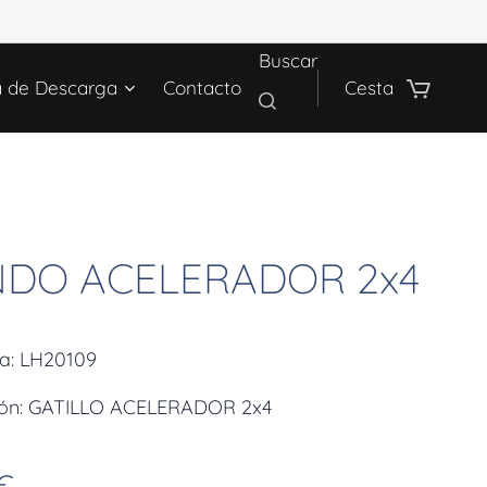
Buscar
a de Descarga
Contacto
Cesta
DO ACELERADOR 2x4
ia: LH20109
ión: GATILLO ACELERADOR 2x4
€