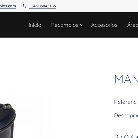
bios.com
+34 935843185
Inicio
Recambios
Accesorios
Áre
MAN
Referenc
Descripc
27,03