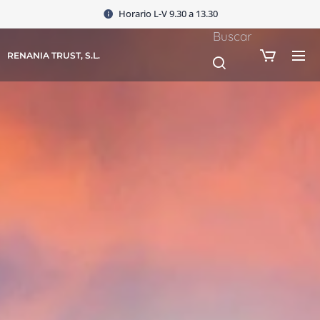
Horario L-V 9.30 a 13.30
Buscar
RENANIA TRUST, S.L.