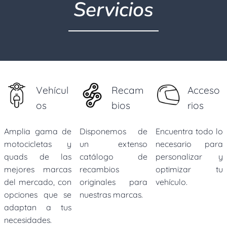
Servicios
Vehícul
Recam
Acceso
os
bios
rios
Amplia gama de
Disponemos de
Encuentra todo lo
motocicletas y
un extenso
necesario para
quads de las
catálogo de
personalizar y
mejores marcas
recambios
optimizar tu
del mercado, con
originales para
vehículo.
opciones que se
nuestras marcas.
adaptan a tus
necesidades.