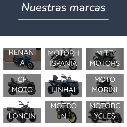
Nuestras marcas
ALPINA
DI
MH
RENANI
MOTORH
MITT
A
ISPANIA
MOTORS
CF
MOTO
MOTO
LINHAI
MORINI
UM
MOTRO
MOTORC
LONCIN
N
YCLES