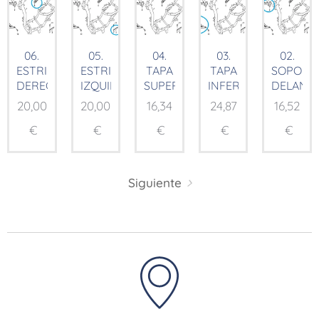
06.
05.
04.
03.
02.
ESTRIBERA
ESTRIBERA
TAPA
TAPA
SOPORT
DERECHA
IZQUIERDA
SUPERIOR
INFERIOR
DELANT
20,00
20,00
16,34
24,87
16,52
€
€
€
€
€
Siguiente