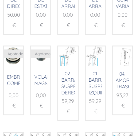
DIRECCION
ESTATOR
ARRANQUE
ARRANQUE
VARIAD
50,00
0,00
0,00
0,00
0,00
€
€
€
€
€
Agotado
Agotado
02.
01.
04.
EMBRAGUE
VOLANTE
BARRA
BARRA
AMORTI
COMP.
MAGNÉTICO
SUSPENSIÓN
SUSPENSIÓN
TRASER
DERECHA
IZQUIERDA
0,00
0,00
93,27
59,29
59,29
€
€
€
€
€