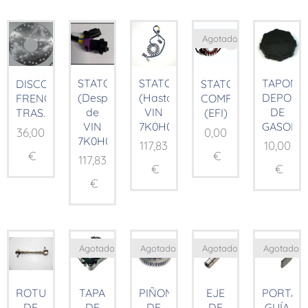
Agotado
STATOR
STATOR
TAPON
DISCO
STATOR
(Después
(Hasta
DEPOSI
FRENO
COMP.
de
VIN
DE
TRAS.
(EFI)
VIN
7K0H01185)
GASOLIN
36,00
0,00
7K0H01185)
117,83
10,00
€
€
117,83
€
€
€
Agotado
Agotado
Agotado
Agotado
ROTULAS
TAPA
PIÑON
EJE
PORTA
DE
DE
DE
DE
GUÍA