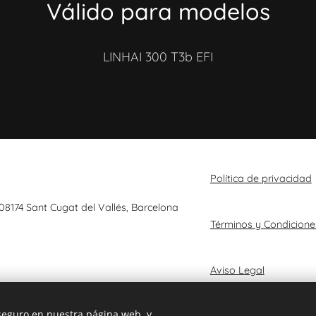
Válido para modelos
LINHAI 300 T3b EFI
Política de privacidad
 08174 Sant Cugat del Vallés, Barcelona
Términos y Condicione
Aviso Legal
 seguro en nuestra página web, y