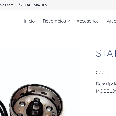
bios.com
+34 935843185
Inicio
Recambios
Accesorios
Áre
STA
Código: 
Descrip
MODELOS