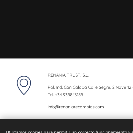
RENANIA TRUST, S.L.
Pol. Ind. Can Calopa Calle Segre, 2 Nave 12
Tel.
+34 935843185
info@renaniarecambios.com
Utilizamos cookies para permitir un correcto funcionamiento y