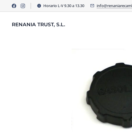
Horario L-V 9.30 a 13.30
info@renaniarecam
RENANIA TRUST, S.L.