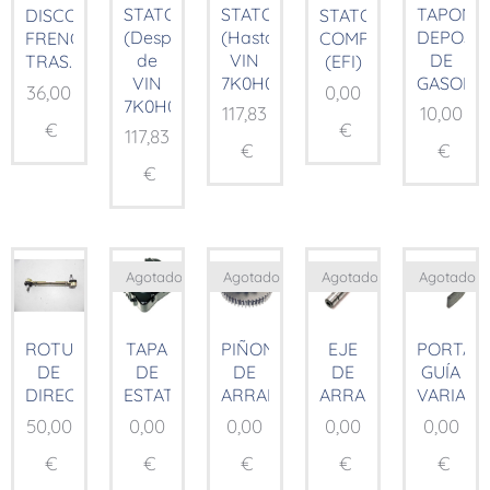
STATOR
STATOR
TAPON
DISCO
STATOR
(Después
(Hasta
DEPOSI
FRENO
COMP.
de
VIN
DE
TRAS.
(EFI)
VIN
7K0H01185)
GASOLIN
36,00
0,00
7K0H01185)
117,83
10,00
€
€
117,83
€
€
€
Agotado
Agotado
Agotado
Agotado
ROTULAS
TAPA
PIÑON
EJE
PORTA
DE
DE
DE
DE
GUÍA
DIRECCION
ESTATOR
ARRANQUE
ARRANQUE
VARIAD
50,00
0,00
0,00
0,00
0,00
€
€
€
€
€