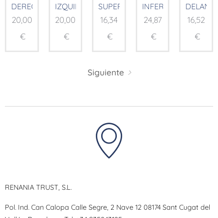
DERECHA
IZQUIERDA
SUPERIOR
INFERIOR
DELANT
20,00
20,00
16,34
24,87
16,52
€
€
€
€
€
Siguiente
RENANIA TRUST, S.L.
Pol. Ind. Can Calopa Calle Segre, 2 Nave 12 08174 Sant Cugat del