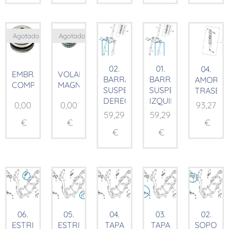
Agotado
Agotado
02.
01.
04.
EMBRAGUE
VOLANTE
BARRA
BARRA
AMORTI
COMP.
MAGNÉTICO
SUSPENSIÓN
SUSPENSIÓN
TRASER
DERECHA
IZQUIERDA
0,00
0,00
93,27
59,29
59,29
€
€
€
€
€
06.
05.
04.
03.
02.
ESTRIBERA
ESTRIBERA
TAPA
TAPA
SOPORT