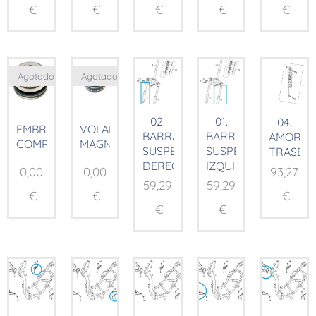
€
€
€
€
€
Agotado
Agotado
02.
01.
04.
EMBRAGUE
VOLANTE
BARRA
BARRA
AMORTI
COMP.
MAGNÉTICO
SUSPENSIÓN
SUSPENSIÓN
TRASER
DERECHA
IZQUIERDA
0,00
0,00
93,27
59,29
59,29
€
€
€
€
€