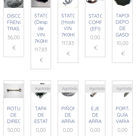
STATOR
STATOR
TAPON
DISCO
STATOR
(Después
(Hasta
DEPOSI
FRENO
COMP.
de
VIN
DE
TRAS.
(EFI)
VIN
7K0H01185)
GASOLIN
36,00
0,00
7K0H01185)
117,83
10,00
€
€
117,83
€
€
€
Agotado
Agotado
Agotado
Agotado
ROTULAS
TAPA
PIÑON
EJE
PORTA
DE
DE
DE
DE
GUÍA
DIRECCION
ESTATOR
ARRANQUE
ARRANQUE
VARIAD
50,00
0,00
0,00
0,00
0,00