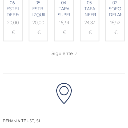
06.
05.
04.
03.
02.
ESTRIBERA
ESTRIBERA
TAPA
TAPA
SOPORT
DERECHA
IZQUIERDA
SUPERIOR
INFERIOR
DELANT
20,00
20,00
16,34
24,87
16,52
€
€
€
€
€
Siguiente
RENANIA TRUST, S.L.