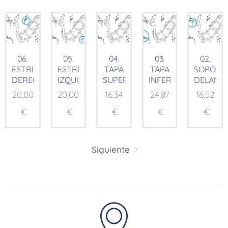
06.
05.
04.
03.
02.
ESTRIBERA
ESTRIBERA
TAPA
TAPA
SOPORT
DERECHA
IZQUIERDA
SUPERIOR
INFERIOR
DELANT
20,00
20,00
16,34
24,87
16,52
€
€
€
€
€
Siguiente