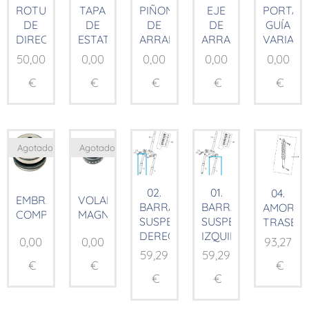
ROTULAS
TAPA
PIÑON
EJE
PORTA
DE
DE
DE
DE
GUÍA
DIRECCION
ESTATOR
ARRANQUE
ARRANQUE
VARIAD
50,00
0,00
0,00
0,00
0,00
€
€
€
€
€
Agotado
Agotado
02.
01.
04.
EMBRAGUE
VOLANTE
BARRA
BARRA
AMORTI
COMP.
MAGNÉTICO
SUSPENSIÓN
SUSPENSIÓN
TRASER
DERECHA
IZQUIERDA
0,00
0,00
93,27
59,29
59,29
€
€
€
€
€