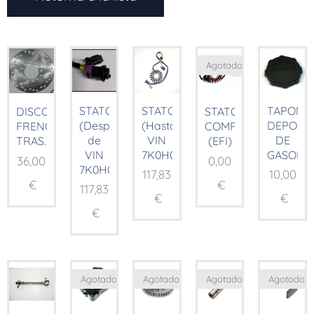
Agotado
STATOR
STATOR
TAPON
DISCO
STATOR
(Después
(Hasta
DEPOSI
FRENO
COMP.
de
VIN
DE
TRAS.
(EFI)
VIN
7K0H01185)
GASOLIN
36,00
0,00
7K0H01185)
117,83
10,00
€
€
117,83
€
€
€
Agotado
Agotado
Agotado
Agotado