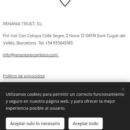
RENANIA TRUST, S.L.
Pol. Ind. Can Calopa Calle Segre, 2 Nave 12 08174 Sant Cugat del
Vallés, Barcelona
Tel.
+34 935843185
info@renaniarecambios.com
Política de privacidad
Términos y Condiciones
Utilizamos cookies para permitir un correcto funcionamiento
y seguro en nuestra página web, y para ofrecer la mejor
Aviso Legal
experiencia posible al usuario.
Aceptar solo lo necesario
Aceptar todo
© 2025 RENANIA TRUST, S.L.
Cookies