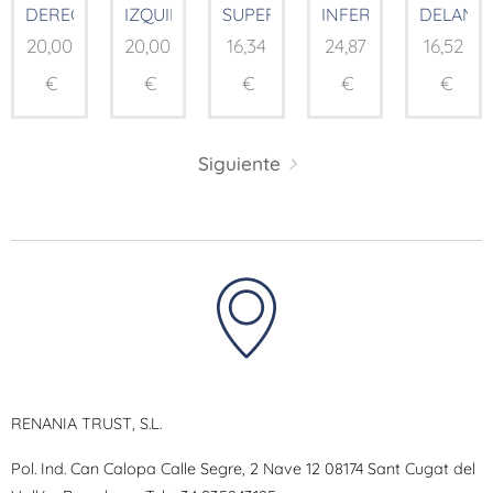
DERECHA
IZQUIERDA
SUPERIOR
INFERIOR
DELANT
20,00
20,00
16,34
24,87
16,52
€
€
€
€
€
Siguiente
RENANIA TRUST, S.L.
Pol. Ind. Can Calopa Calle Segre, 2 Nave 12 08174 Sant Cugat del