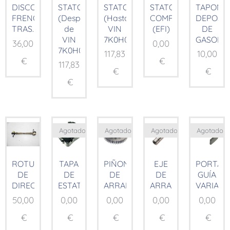
STATOR
STATOR
TAPON
DISCO
STATOR
(Después
(Hasta
DEPOSI
FRENO
COMP.
de
VIN
DE
TRAS.
(EFI)
VIN
7K0H01185)
GASOLIN
36,00
0,00
7K0H01185)
117,83
10,00
€
€
117,83
€
€
€
Agotado
Agotado
Agotado
Agotado
ROTULAS
TAPA
PIÑON
EJE
PORTA
DE
DE
DE
DE
GUÍA
DIRECCION
ESTATOR
ARRANQUE
ARRANQUE
VARIAD
50,00
0,00
0,00
0,00
0,00
€
€
€
€
€