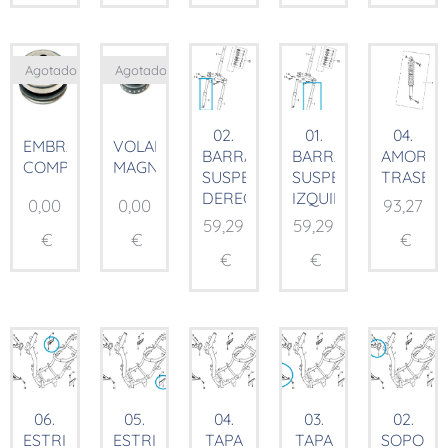
Agotado
Agotado
02.
01.
04.
EMBRAGUE
VOLANTE
BARRA
BARRA
AMORTI
COMP.
MAGNÉTICO
SUSPENSIÓN
SUSPENSIÓN
TRASER
DERECHA
IZQUIERDA
0,00
0,00
93,27
59,29
59,29
€
€
€
€
€
06.
05.
04.
03.
02.
ESTRIBERA
ESTRIBERA
TAPA
TAPA
SOPORT