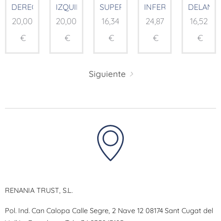
DERECHA
IZQUIERDA
SUPERIOR
INFERIOR
DELANT
20,00
20,00
16,34
24,87
16,52
€
€
€
€
€
Siguiente
RENANIA TRUST, S.L.
Pol. Ind. Can Calopa Calle Segre, 2 Nave 12 08174 Sant Cugat del