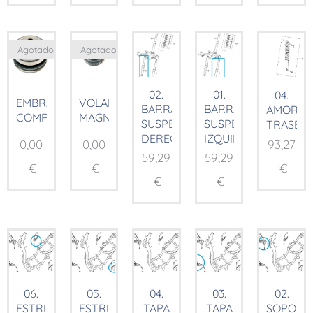
Agotado
Agotado
02.
01.
04.
EMBRAGUE
VOLANTE
BARRA
BARRA
AMORTI
COMP.
MAGNÉTICO
SUSPENSIÓN
SUSPENSIÓN
TRASER
DERECHA
IZQUIERDA
0,00
0,00
93,27
59,29
59,29
€
€
€
€
€
06.
05.
04.
03.
02.
ESTRIBERA
ESTRIBERA
TAPA
TAPA
SOPORT