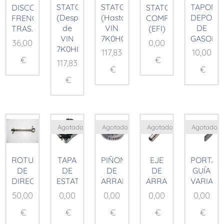
STATOR
STATOR
TAPON
DISCO
STATOR
(Después
(Hasta
DEPOSI
FRENO
COMP.
de
VIN
DE
TRAS.
(EFI)
VIN
7K0H01185)
GASOLIN
36,00
0,00
7K0H01185)
117,83
10,00
€
€
117,83
€
€
€
Agotado
Agotado
Agotado
Agotado
ROTULAS
TAPA
PIÑON
EJE
PORTA
DE
DE
DE
DE
GUÍA
DIRECCION
ESTATOR
ARRANQUE
ARRANQUE
VARIAD
50,00
0,00
0,00
0,00
0,00
€
€
€
€
€