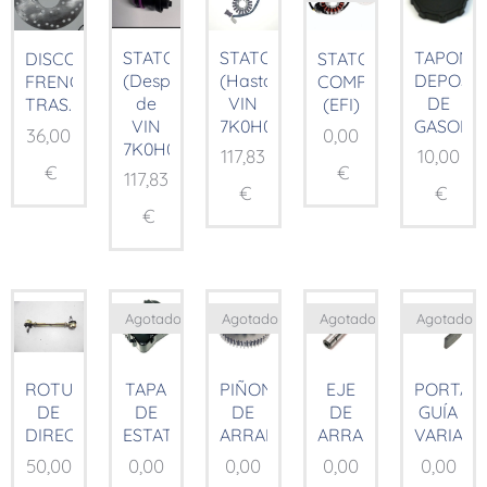
STATOR
STATOR
TAPON
DISCO
STATOR
(Después
(Hasta
DEPOSI
FRENO
COMP.
de
VIN
DE
TRAS.
(EFI)
VIN
7K0H01185)
GASOLIN
36,00
0,00
7K0H01185)
117,83
10,00
€
€
117,83
€
€
€
Agotado
Agotado
Agotado
Agotado
ROTULAS
TAPA
PIÑON
EJE
PORTA
DE
DE
DE
DE
GUÍA
DIRECCION
ESTATOR
ARRANQUE
ARRANQUE
VARIAD
50,00
0,00
0,00
0,00
0,00