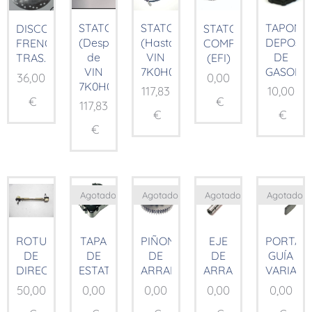
STATOR
STATOR
TAPON
DISCO
STATOR
(Después
(Hasta
DEPOSI
FRENO
COMP.
de
VIN
DE
TRAS.
(EFI)
VIN
7K0H01185)
GASOLIN
36,00
0,00
7K0H01185)
117,83
10,00
€
€
117,83
€
€
€
Agotado
Agotado
Agotado
Agotado
ROTULAS
TAPA
PIÑON
EJE
PORTA
DE
DE
DE
DE
GUÍA
DIRECCION
ESTATOR
ARRANQUE
ARRANQUE
VARIAD
50,00
0,00
0,00
0,00
0,00