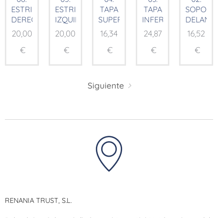
ESTRIBERA
ESTRIBERA
TAPA
TAPA
SOPORT
DERECHA
IZQUIERDA
SUPERIOR
INFERIOR
DELANT
20,00
20,00
16,34
24,87
16,52
€
€
€
€
€
Siguiente
RENANIA TRUST, S.L.