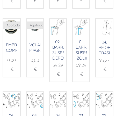
€
€
€
€
€
Agotado
Agotado
02.
01.
04.
EMBRAGUE
VOLANTE
BARRA
BARRA
AMORTI
COMP.
MAGNÉTICO
SUSPENSIÓN
SUSPENSIÓN
TRASER
DERECHA
IZQUIERDA
0,00
0,00
93,27
59,29
59,29
€
€
€
€
€
06.
05.
04.
03.
02.