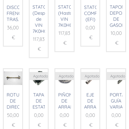
STATOR
STATOR
TAPON
DISCO
STATOR
(Después
(Hasta
DEPOSI
FRENO
COMP.
de
VIN
DE
TRAS.
(EFI)
VIN
7K0H01185)
GASOLIN
36,00
0,00
7K0H01185)
117,83
10,00
€
€
117,83
€
€
€
Agotado
Agotado
Agotado
Agotado
ROTULAS
TAPA
PIÑON
EJE
PORTA
DE
DE
DE
DE
GUÍA
DIRECCION
ESTATOR
ARRANQUE
ARRANQUE
VARIAD
50,00
0,00
0,00
0,00
0,00
€
€
€
€
€