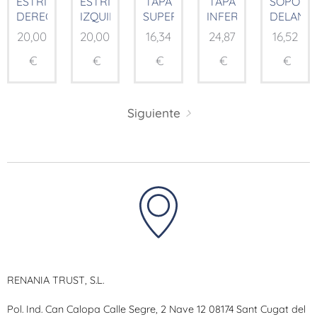
ESTRIBERA
ESTRIBERA
TAPA
TAPA
SOPORT
DERECHA
IZQUIERDA
SUPERIOR
INFERIOR
DELANT
20,00
20,00
16,34
24,87
16,52
€
€
€
€
€
Siguiente
RENANIA TRUST, S.L.
Pol. Ind. Can Calopa Calle Segre, 2 Nave 12 08174 Sant Cugat del