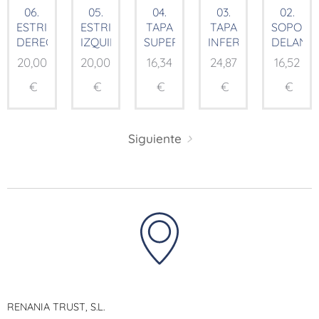
06.
05.
04.
03.
02.
ESTRIBERA
ESTRIBERA
TAPA
TAPA
SOPORT
DERECHA
IZQUIERDA
SUPERIOR
INFERIOR
DELANT
20,00
20,00
16,34
24,87
16,52
€
€
€
€
€
Siguiente
RENANIA TRUST, S.L.