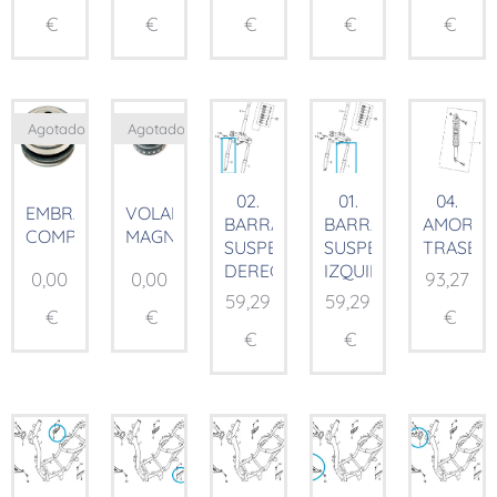
€
€
€
€
€
Agotado
Agotado
02.
01.
04.
EMBRAGUE
VOLANTE
BARRA
BARRA
AMORTI
COMP.
MAGNÉTICO
SUSPENSIÓN
SUSPENSIÓN
TRASER
DERECHA
IZQUIERDA
0,00
0,00
93,27
59,29
59,29
€
€
€
€
€