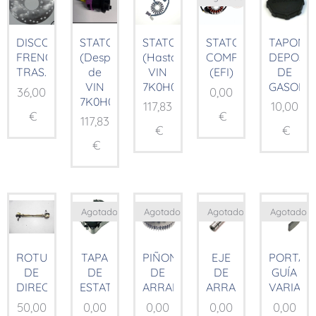
STATOR
STATOR
TAPON
DISCO
STATOR
(Después
(Hasta
DEPOSI
FRENO
COMP.
de
VIN
DE
TRAS.
(EFI)
VIN
7K0H01185)
GASOLIN
36,00
0,00
7K0H01185)
117,83
10,00
€
€
117,83
€
€
€
Agotado
Agotado
Agotado
Agotado
ROTULAS
TAPA
PIÑON
EJE
PORTA
DE
DE
DE
DE
GUÍA
DIRECCION
ESTATOR
ARRANQUE
ARRANQUE
VARIAD
50,00
0,00
0,00
0,00
0,00