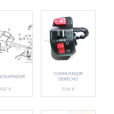
CONMUTADOR
ACELERADOR
DERECHO
9,87
€
31,46
€