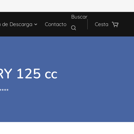
Buscar
a de Descarga
Contacto
Cesta
Y 125 cc
****