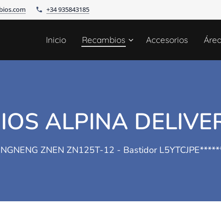
bios.com
+34 935843185
Inicio
Recambios
Accesorios
Áre
OS ALPINA DELIVER
NGNENG ZNEN ZN125T-12 - Bastidor L5YTCJPE*****