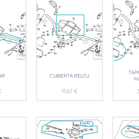
TAP
AR
CUBIERTA RELOJ
M
€
15,67
€