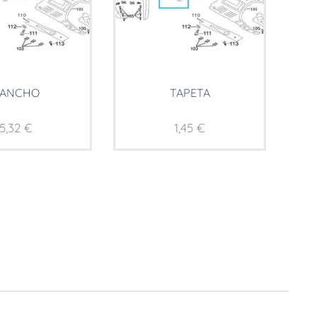
ANCHO
TAPETA
5,32
€
1,45
€