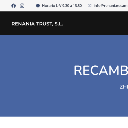
Horario L-V 9.30 a 13.30
info@renaniarecam
RENANIA TRUST, S.L.
RECAMBI
ZHI