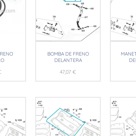
FRENO
BOMBA DE FRENO
MANET
RO
DELANTERA
DE
€
47,07
€