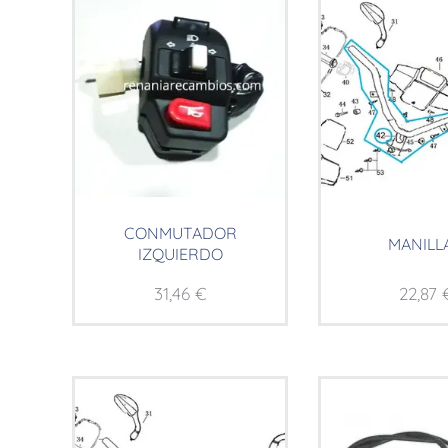
CONMUTADOR
MANILL
IZQUIERDO
31,46
€
22,87