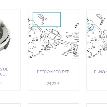
S DE
RETROVISOR DER.
PUÑO 
UE
€
24,22
€