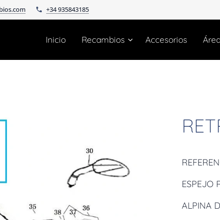
bios.com
+34 935843185
Inicio
Recambios
Accesorios
Áre
RET
REFEREN
ESPEJO 
ALPINA D