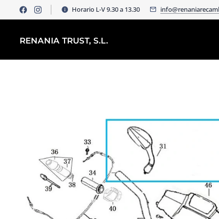
Horario L-V 9.30 a 13.30
info@renaniarecam
RENANIA TRUST, S.L.