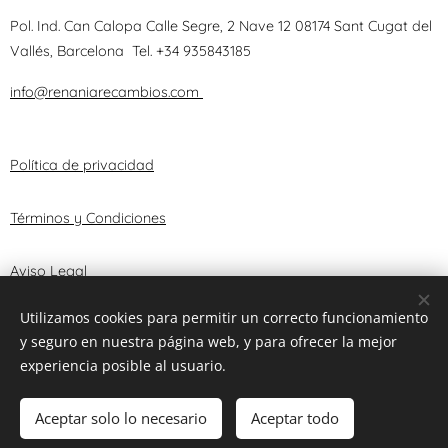
Pol. Ind. Can Calopa Calle Segre, 2 Nave 12 08174 Sant Cugat del
Vallés, Barcelona
Tel.
+34 935843185
info@renaniarecambios.com
Política de privacidad
Términos y Condiciones
Aviso Legal
Utilizamos cookies para permitir un correcto funcionamiento
y seguro en nuestra página web, y para ofrecer la mejor
© 2025 RENANIA TRUST, S.L.
Cookies
experiencia posible al usuario.
Añadir a la cesta
Aceptar solo lo necesario
Aceptar todo