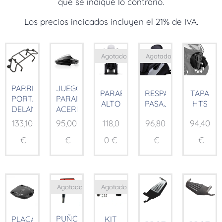
que se indique lo contrario.
Los precios indicados incluyen el 21% de IVA.
Agotado
Agotado
PARRILLA
JUEGO
PARABRISAS
RESPALDO
TAPA
PORTABULTOS
PARAMANOS
ALTO
PASAJERO
HTS
DELANTERA
ACERBIS
133,10
95,00
118,0
96,80
94,40
€
€
0
€
€
€
Agotado
Agotado
PUÑO
PLACA
KIT