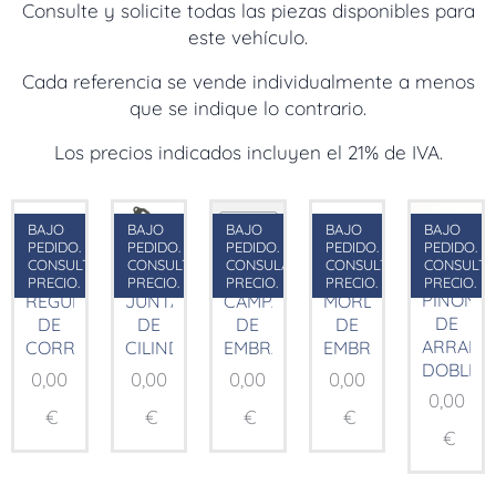
Consulte y solicite todas las piezas disponibles para
este vehículo.
Cada referencia se vende individualmente a menos
que se indique lo contrario.
Los precios indicados incluyen el 21% de IVA.
BAJO
BAJO
BAJO
BAJO
BAJO
PEDIDO.
PEDIDO.
PEDIDO.
PEDIDO.
PEDIDO.
CONSULTAR
CONSULTAR
CONSULAR
CONSULTAR
CONSULT
PRECIO.
PRECIO.
PRECIO.
PRECIO.
PRECIO.
PIÑÓN
REGULADOR
JUNTA
CAMPANA
MORDAZA
DE
DE
DE
DE
DE
ARRANQ
CORRIENTE
CILINDRO
EMBRAGUE
EMBRAGUE
DOBLE
0,00
0,00
0,00
0,00
0,00
€
€
€
€
€