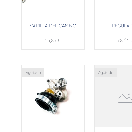
VARILLA DEL CAMBIO
REGULA
55,83
€
78,63
Agotado
Agotado