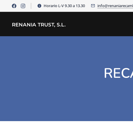
Horario L-V 9.30 a 13.30
info@renaniarecam
RENANIA TRUST, S.L.
REC