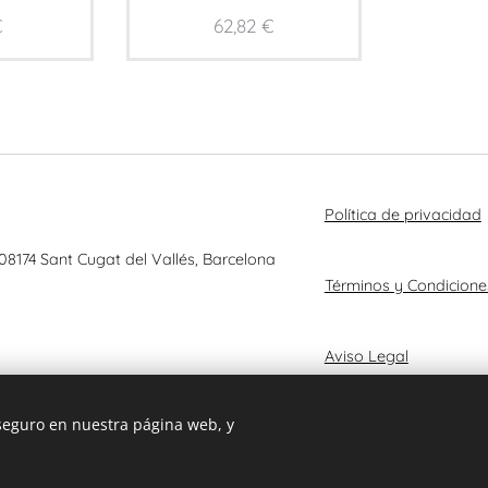
€
62,82
€
Política de privacidad
 08174 Sant Cugat del Vallés, Barcelona
Términos y Condicione
Aviso Legal
 seguro en nuestra página web, y
© 2025 RENANIA TRUST, S.L.
Cookies