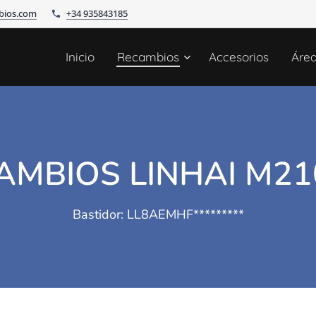
bios.com
+34 935843185
Inicio
Recambios
Accesorios
Áre
AMBIOS LINHAI M210
Bastidor: LL8AEMHF*********