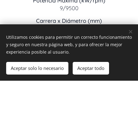
Potencia Máxima (kW/rpm)
9/9500
Carrera x Diámetro (mm)
47×58
Utilizamos cookies para permitir un correcto funcionamiento
Alimentación
y seguro en nuestra página web, y para ofrecer la mejor
EFI
experiencia posible al usuario.
Sistema de Arranque
Aceptar solo lo necesario
Aceptar todo
Eléctrico
Caja de Cambios
6 velocidades
Sistema de Transmisión
Cadena
SUSPENSIÓN - FRENOS- NEUMÁTICOS