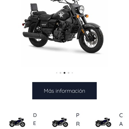
Más información
D
P
C
E
R
A