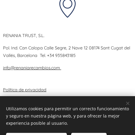
RENANIA TRUST, S.L.
Pol. Ind. Can Calopa Calle Segre, 2 Nave 12 08174 Sant Cugat del
Vallés, Barcelona
Tel.
+34 935843185
info@renaniarecambios.com
Política de privacidad
Términos y Condiciones
Utilizamos cookies para permitir un correcto funcionamiento
y seguro en nuestra página web, y para ofrecer la mejor
Aviso Legal
experiencia posible al usuario.