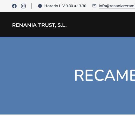
Horario L-V 9.30 a 13.30
info@renaniarecam
RENANIA TRUST, S.L.
RECAMB