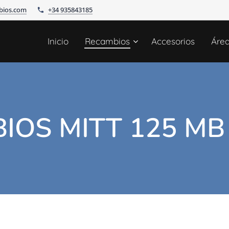
bios.com
+34 935843185
Inicio
Recambios
Accesorios
Áre
IOS MITT 125 MB