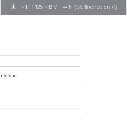
MITT 125 MB V-TWIN (Bicilíndrica en V)
teléfono