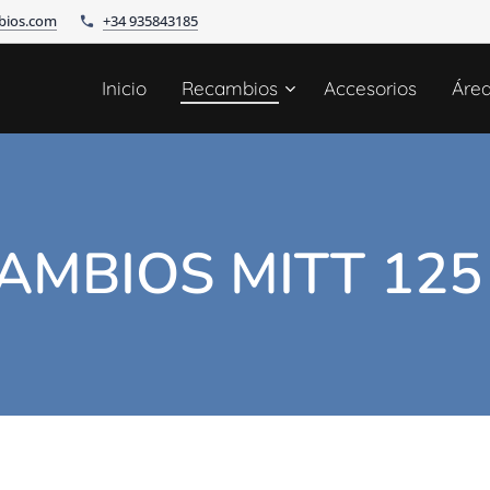
bios.com
+34 935843185
Inicio
Recambios
Accesorios
Áre
AMBIOS MITT 125