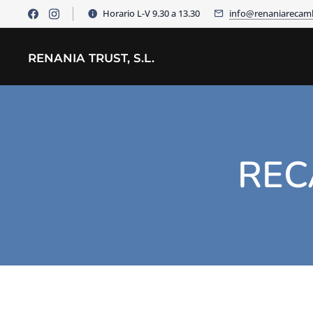
Horario L-V 9.30 a 13.30
info@renaniarecam
RENANIA TRUST, S.L.
REC