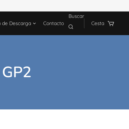
Buscar
a de Descarga
Contacto
Cesta
 GP2