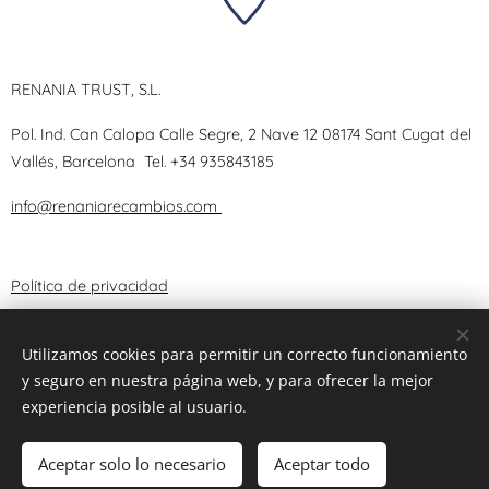
RENANIA TRUST, S.L.
Pol. Ind. Can Calopa Calle Segre, 2 Nave 12 08174 Sant Cugat del
Vallés, Barcelona
Tel.
+34 935843185
info@renaniarecambios.com
Política de privacidad
Términos y Condiciones
Utilizamos cookies para permitir un correcto funcionamiento
y seguro en nuestra página web, y para ofrecer la mejor
Aviso Legal
experiencia posible al usuario.
Aceptar solo lo necesario
Aceptar todo
© 2025 RENANIA TRUST, S.L.
Cookies