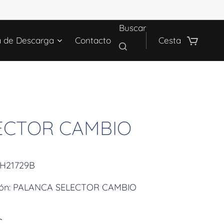
Buscar
a de Descarga
Contacto
Cesta
ECTOR CAMBIO
LH21729B
ción: PALANCA SELECTOR CAMBIO
€