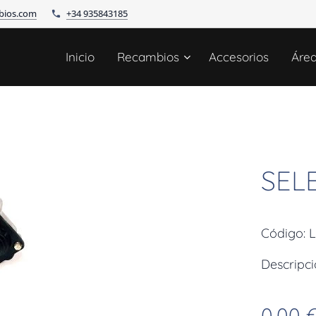
bios.com
+34 935843185
Inicio
Recambios
Accesorios
Áre
SEL
Código: 
Descrip
0,00