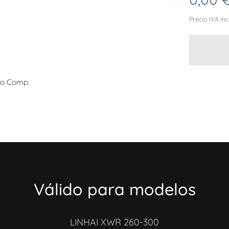
Precio IVA in
io Comp.
Válido para modelos
LINHAI XWR 260-300