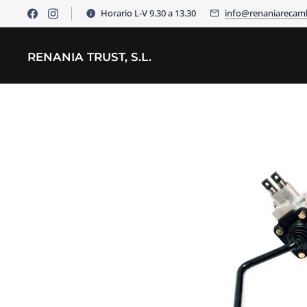
Horario L-V 9.30 a 13.30
info@renaniarecam
RENANIA TRUST, S.L.