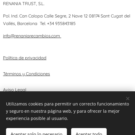
RENANIA TRUST, S.L.
Pol. Ind. Can Calopa Calle Segre, 2 Nave 12 08174 Sant Cugat del
Vallés, Barcelona
Tel.
+34 935843185
info@renaniarecambios.com
Política de privacidad
Términos y Condiciones
Aviso Legal
Utilizamos cookies para permitir un correcto funcionamiento
y seguro en nuestra página web, y para ofrecer la mejor
© 2025 RENANIA TRUST, S.L.
Cookies
experiencia posible al usuario.
Agotado
Aceptar solo lo necesario
Aceptar todo