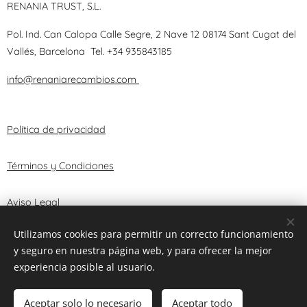
RENANIA TRUST, S.L.
Pol. Ind. Can Calopa Calle Segre, 2 Nave 12 08174 Sant Cugat del
Vallés, Barcelona
Tel.
+34 935843185
info@renaniarecambios.com
Política de privacidad
Términos y Condiciones
Aviso Legal
Utilizamos cookies para permitir un correcto funcionamiento
y seguro en nuestra página web, y para ofrecer la mejor
© 2025 RENANIA TRUST, S.L.
Cookies
experiencia posible al usuario.
Añadir a la cesta
Aceptar solo lo necesario
Aceptar todo