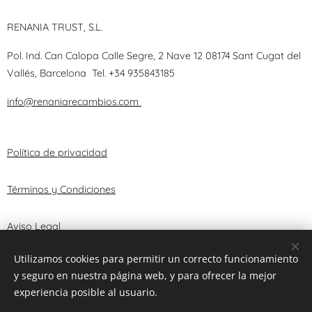
RENANIA TRUST, S.L.
Pol. Ind. Can Calopa Calle Segre, 2 Nave 12 08174 Sant Cugat del
Vallés, Barcelona
Tel.
+34 935843185
info@renaniarecambios.com
Política de privacidad
Términos y Condiciones
Aviso Legal
Utilizamos cookies para permitir un correcto funcionamiento
y seguro en nuestra página web, y para ofrecer la mejor
© 2025 RENANIA TRUST, S.L.
Cookies
experiencia posible al usuario.