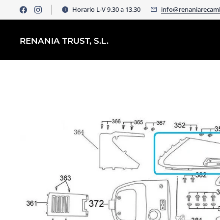
Horario L-V 9.30 a 13.30
info@renaniarecam
RENANIA TRUST, S.L.