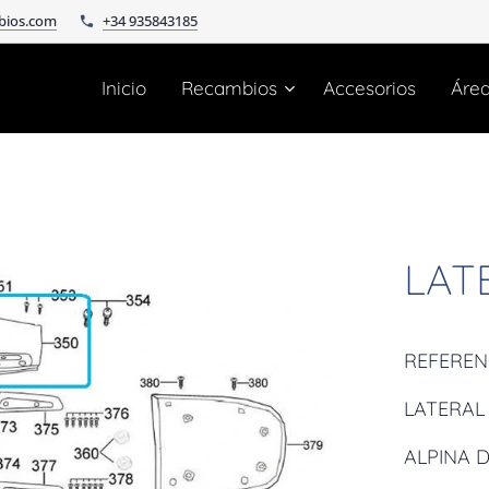
bios.com
+34 935843185
Inicio
Recambios
Accesorios
Áre
LAT
REFEREN
LATERAL
ALPINA D