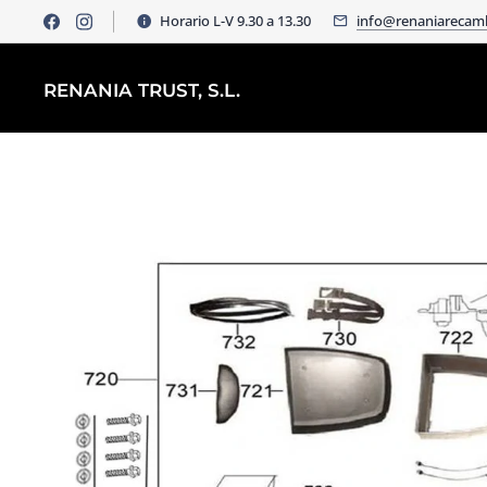
Horario L-V 9.30 a 13.30
info@renaniarecam
RENANIA TRUST, S.L.