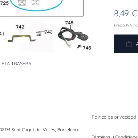
8,49
€
Precio IVA in
ALETA TRASERA
Política de privacidad
 08174 Sant Cugat del Vallés, Barcelona
Términos y Condicione