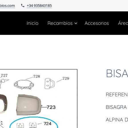
bios.com
+34 935843185
Inicio
Recambios
Accesorios
Áre
BIS
REFERENC
BISAGRA 
ALPINA D