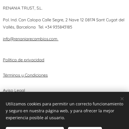
RENANIA TRUST, S.L.
Pol. Ind. Can Calopa Calle Segre, 2 Nave 12 08174 Sant Cugat del
Vallés, Barcelona
Tel.
+34 935843185
info@renaniarecambios.com
Política de privacidad
Términos y Condiciones
Aviso Legal
Utilizamos cookies para permitir un correcto funcionamiento
y seguro en nuestra página web, y para ofrecer la mejor
© 2025 RENANIA TRUST, S.L.
Cookies
experiencia posible al usuario.