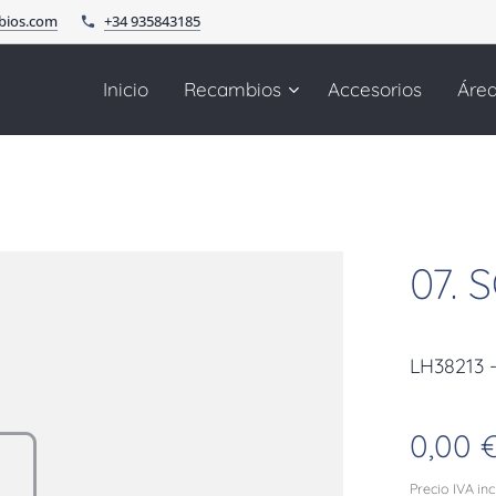
bios.com
+34 935843185
Inicio
Recambios
Accesorios
Áre
07.
LH38213 
0,00
Precio IVA in