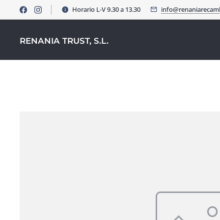
Horario L-V 9.30 a 13.30
info@renaniarecam
RENANIA TRUST, S.L.