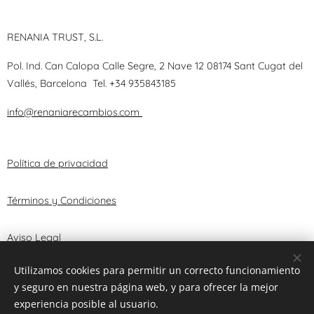
RENANIA TRUST, S.L.
Pol. Ind. Can Calopa Calle Segre, 2 Nave 12 08174 Sant Cugat del
Vallés, Barcelona
Tel.
+34 935843185
info@renaniarecambios.com
Política de privacidad
Términos y Condiciones
Aviso Legal
Utilizamos cookies para permitir un correcto funcionamiento
y seguro en nuestra página web, y para ofrecer la mejor
© 2025 RENANIA TRUST, S.L.
Cookies
experiencia posible al usuario.