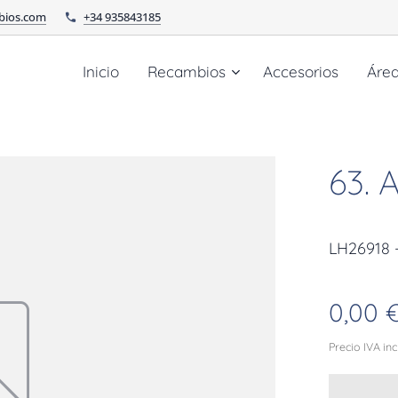
bios.com
+34 935843185
Inicio
Recambios
Accesorios
Áre
63.
LH26918
0,00
Precio IVA in