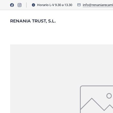
Horario L-V 9.30 a 13.30
info@renaniarecam
RENANIA TRUST, S.L.