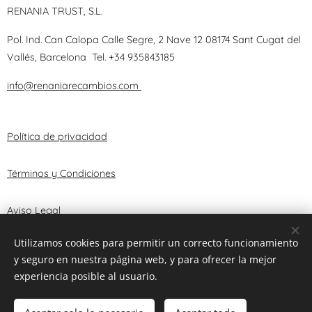
RENANIA TRUST, S.L.
Pol. Ind. Can Calopa Calle Segre, 2 Nave 12 08174 Sant Cugat del
Vallés, Barcelona
Tel.
+34 935843185
info@renaniarecambios.com
Política de privacidad
Términos y Condiciones
Aviso Legal
Utilizamos cookies para permitir un correcto funcionamiento
y seguro en nuestra página web, y para ofrecer la mejor
© 2025 RENANIA TRUST, S.L.
Cookies
experiencia posible al usuario.
Añadir a la cesta