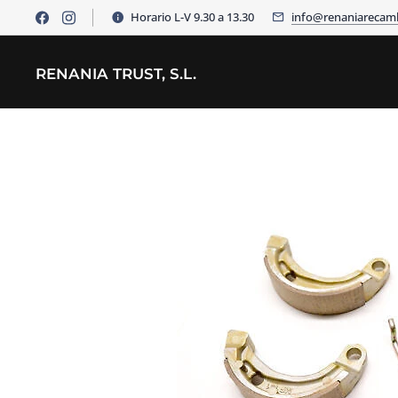
Horario L-V 9.30 a 13.30
info@renaniarecam
RENANIA TRUST, S.L.