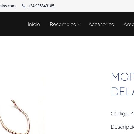
bios.com
+34 935843185
Inicio
Recambios
Accesorios
Áre
MOR
DEL
Código: 
Descrip