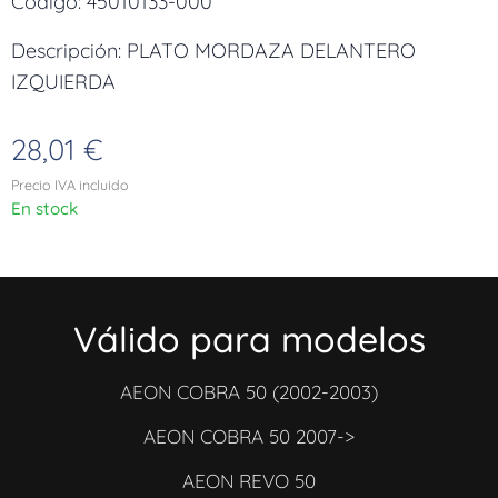
Código: 45010133-000
Descripción: PLATO MORDAZA DELANTERO
IZQUIERDA
28,01
€
Precio IVA incluido
En stock
Válido para modelos
AEON COBRA 50 (2002-2003)
AEON COBRA 50 2007->
AEON REVO 50