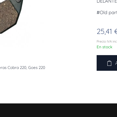
DELANT
#Old par
25,41
Precio IVA in
En stock
teras Cobra 220, Goes 220