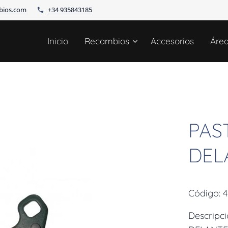
bios.com
+34 935843185
Inicio
Recambios
Accesorios
Áre
PAS
DEL
Código: 
Descripc