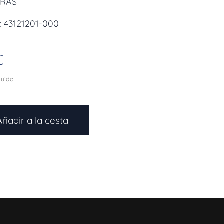
ERAS
t 43121201-000
€
cluido
Añadir a la cesta