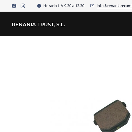
Horario L-V 9.30 a 13.30
info@renaniarecam
RENANIA TRUST, S.L.