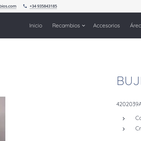
bios.com
+34 935843185
Inicio
Recambios
Accesorios
Áre
BUJ
4202039
Co
C