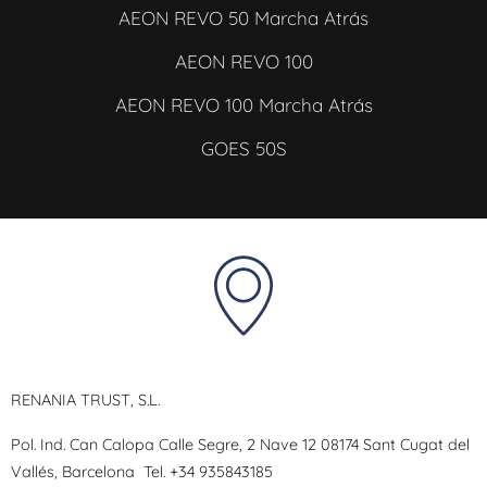
AEON REVO 50 Marcha Atrás
AEON REVO 100
AEON REVO 100 Marcha Atrás
GOES 50S
RENANIA TRUST, S.L.
Pol. Ind. Can Calopa Calle Segre, 2 Nave 12 08174 Sant Cugat del
Vallés, Barcelona
Tel.
+34 935843185