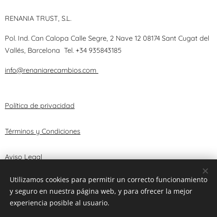
RENANIA TRUST, S.L.
Pol. Ind. Can Calopa Calle Segre, 2 Nave 12 08174 Sant Cugat del
Vallés, Barcelona
Tel.
+34 935843185
info@renaniarecambios.com
Política de privacidad
Términos y Condiciones
Aviso Legal
Utilizamos cookies para permitir un correcto funcionamiento
y seguro en nuestra página web, y para ofrecer la mejor
© 2025 RENANIA TRUST, S.L.
Cookies
experiencia posible al usuario.