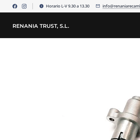
Horario L-V 9.30 a 13.30
info@renaniarecam
RENANIA TRUST, S.L.