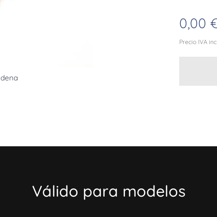
0,00
Precio IVA in
adena
Válido para modelos