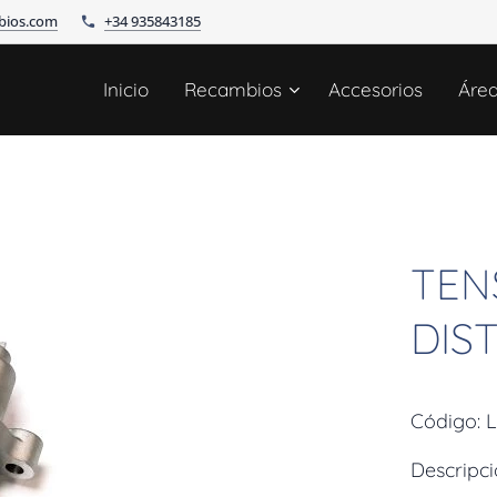
bios.com
+34 935843185
Inicio
Recambios
Accesorios
Áre
TEN
DIS
Código: 
Descripc