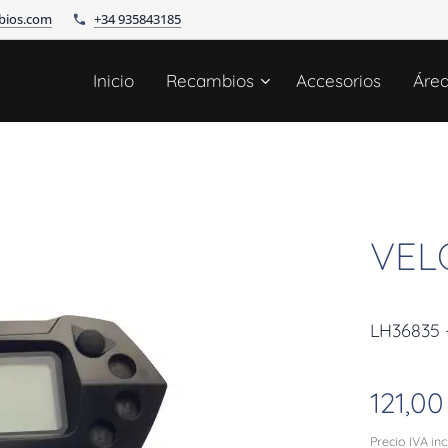
bios.com
+34 935843185
Inicio
Recambios
Accesorios
Áre
VEL
LH36835
121,00
Precio IVA in