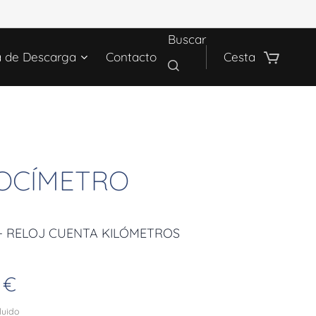
Buscar
a de Descarga
Contacto
Cesta
OCÍMETRO
 - RELOJ CUENTA KILÓMETROS
€
cluido