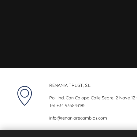
RENANIA TRUST, S.L.
Pol. Ind. Can Calopa Calle Segre, 2 Nave 12
Tel.
+34 935843185
info@renaniarecambios.com