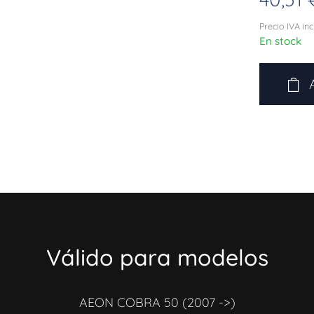
Precio IVA in
En stock
Válido para modelos
AEON COBRA 50 (2007 ->)