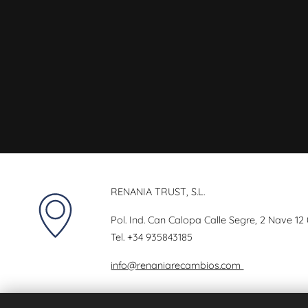
RENANIA TRUST, S.L.
Pol. Ind. Can Calopa Calle Segre, 2 Nave 12
Tel.
+34 935843185
info@renaniarecambios.com