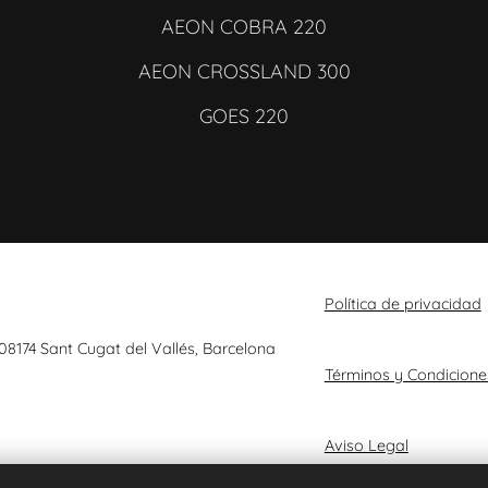
AEON COBRA 220
AEON CROSSLAND 300
GOES 220
Política de privacidad
 08174 Sant Cugat del Vallés, Barcelona
Términos y Condicione
Aviso Legal