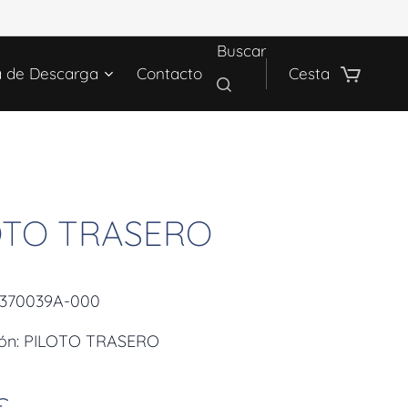
Buscar
a de Descarga
Contacto
Cesta
OTO TRASERO
3370039A-000
ión: PILOTO TRASERO
€