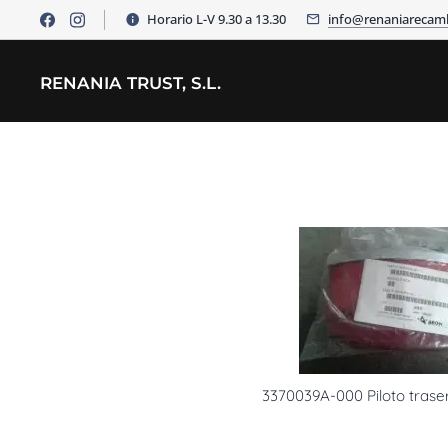
Horario L-V 9.30 a 13.30
info@renaniarecam
RENANIA TRUST, S.L.
3370039A-000 Piloto trase