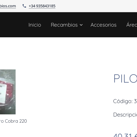
bios.com
+34 935843185
Inicio
Recambios
Accesorios
Áre
PIL
Código: 
Descripc
ro Cobra 220
40,31