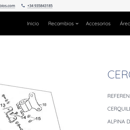
bios.com
+34 935843185
Inicio
Recambios
Accesorios
Áre
CER
REFEREN
CERQUILL
ALPINA D