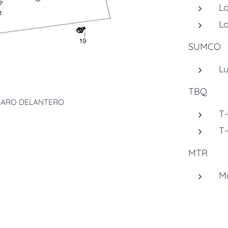
L
Lo
SUMCO
L
TBQ
 FARO DELANTERO
T-
T-
MTR
Ma