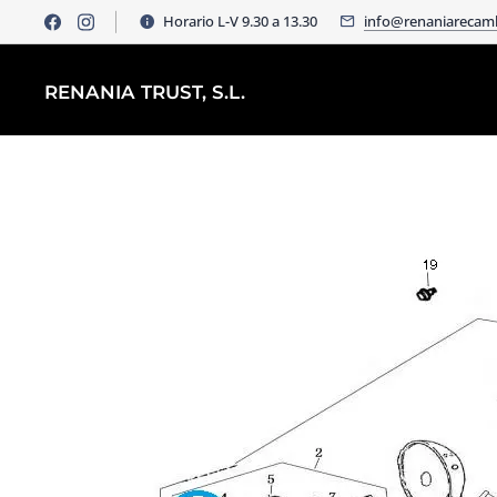
Horario L-V 9.30 a 13.30
info@renaniarecam
RENANIA TRUST, S.L.